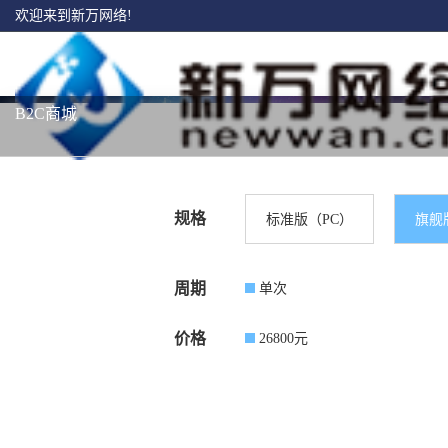
欢迎来到新万网络!
B2C商城
规格
标准版（PC）
旗舰
周期
单次
价格
26800
元